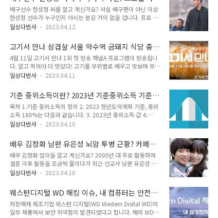
라 2011년생인 추사랑 나이 12살이 되었습니다. 그래서 방송
이 연봉 가족 일정
배구선수 한성정 씨를 알고 계신가요? 사실 배구팬이 아닌 이상
출연에 아이와 이야기를 나누며 허락을 받았다고 합니다. 슈돌
한성정 선수가 누구인지 아시는 분은 거의 없을 겁니다. 프로 배
제작을 맡았던 강봉규 PD가 일본에 건너가 야노 시호 씨와 미리
구라고는 하지만 사실상 올림픽 아시안게임 때 말고는 사실 저도
방송 이야기를 나눴다고 합니다. 작품활동 속에서 사랑이와 유토
일상다반사
2023.04.12
그렇게 집중해서 보지는 않습니다. 김연경 선수가 있는 여자배구
가 함께 해외 여행을 다니는 모습이 소개됩니다.추성훈 야노시호
와 달리 남자배구는 사실 방송도 잘 안 해서 뉴스로만 가끔 접할
두 부부의 이야기도 많이 소개되었죠. 먼저 사귀자고 한 것은 아
고기서 만나 삼겹살 서울 약수역 금돼지 식당 충
뿐입니다. 그런데 재작년쯤인가 우연히 알게 된 선수가 있는데
내 야노 시호, 그리고 아기를..
청삼겹 위치 어디? 예약 방법
4월 11일 고기서 만나 1회 첫 방송 채널A 프로그램이 방송됩니
바로 배구선수 한성정 선수입니다. 뉴스도 아닌 커뮤니티에서 알
다. 알고 먹어야 더 맛있다! 고기를 부위별로 배우고 맛보며 부위
게 된 것은 어느 배구팬에 대한 이야기였습니다. 왜소증을 앓고
별 최고의 고기를 찾아 떠나는 프로그램이라는 소개가 있습니다.
있는 어느 한 아저씨가 열성 배구팬으로서 배구 경기장을 찾는다
일상다반사
2023.04.11
1화 첫회에서는 고기 하면 떠오르는 부위, 한국인이 좋아하는 사
는 이야기였습니다. 그런데 그 주인공이 뜻밖에도 배구선수 한성
랑하는 음식 삼겹살! 삼겹살이 나옵니다. 고기서 만나 출연진은
정 아버지라고 합니다. 한성정 아빠는 130대의 키로 195cm의
기준 중위소득이란? 2023년 기준중위소득 기준중
1회의 주인공 삼겹살을 찾아 어디로, 어느 식당으로 갔을까요?
아들에 비하면 허리까지밖에 ..
위소득 180 보건복지부
목차 1.기준 중위소득의 정의 2. 2023 청년도약계좌 기준, 중위
바로 약수역 금돼지식당(미쉐린(미슐랭) 가이드 서울 2023)으
소득 180%는 다음과 같습니다. 3. 2023년 중위소득 값 4.
로 고기서 만나 출연진 강호동 김호영 송소희가 찾아갔습니다.
Noblesse Obloge 기준 중위소득의 정의 기준 중위소득이란 국
금돼지 식당은 강민경 맛집으로도 알려진 곳이기도 합니다. 그리
일상다반사
2023.04.10
민기초생활 보장법 제2조 제11호에 따라 보건복지부 장관 보건
고 서울대입구역 서울대학교 학생들의 맛집 냉삼겹 식당 충청삼
복지부장관이 급여의 기준 등에 활용하기 위하여 중앙생활보장
겹이 나왔습니다. 샤로수길에 위치한 충청삼겹 어떤 매력으로 서
배우 김정화 남편 유은성 뇌암 투병 근황? 카페
위원회의 심의, 의결을 거쳐 고시하는 국민 가구소득의 중위값을
울대학교 학생들을 붙잡았을까요..
프로필 나이 작품 논란
배우 김정화 많이들 알고 계신가요? 2000년 대 주로 활동하며
말합니다. 즉, 대한민국 국민의 총 가구의 소득을 조사하여 정확
결혼 이후 활동을 조금씩 줄이다가 최근 선교사 남편 유은성 씨
히 중앙에 있는 값이 중위소득입니다. 이 값에 따라 생계급여 수
의 뇌암 투병 근황을 알려왔습니다. 가수 이승환의 곡 '그대가 그
급자, 의료급여 수급자, 주거급여 수급자, 교육급여 수급자 대상
일상다반사
2023.04.10
대를' 뮤직비디오를 통해 김정화는 연예계에 데뷔했습니다. 이후
이 정해집니다. 또한 국가장학금, 청년도약계좌 조건에도 예를
MBC 시트콤 뉴 논스톱에 출연하며 인지도를 쌓아 다방면으로
들어, 중위소득 180% 이하와 같은 조건이 붙습니다. 코로나 격
웨스턴디지털 WD 해킹 이슈, 내 컴퓨터는 안전한
활동하던 배우 김정화 씨는 봉사 활동을 다니다가 남편 유은성
리 생활비 지..
가? Western Disital 해킹 삼성전자 호재?
저장매체 제조기업 웨스턴 디지털(WD Western Disital WD)의
씨를 만났다고 합니다. 김정화 유은성 부부는 봉사활동을 하던
일부 제품에서 보안 취약점이 발견되었다고 합니다. 해외 WD커
예쁜 부부였습니다. SBS 동상이몽에 김정화 남편 유은성 씨와