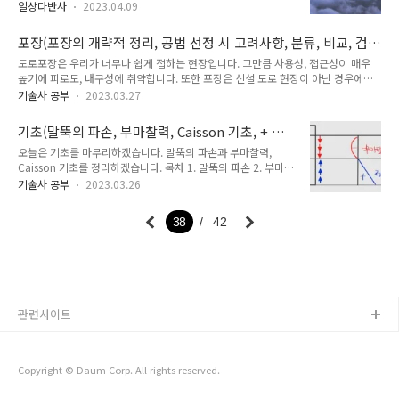
뮤니티에서는 NAS가 초기화 되었다는 내용의 글이 올라오고 있
함께 출연하여 남편의 뇌암 판정에 대한 이야기를 털어놓았다고
일상다반사
2023.04.09
으며 국내 일부 커뮤니티에서도 관련한 글이 올라오고 있습니다.
합니다. 아이 둘을 낳으며 카페 운영에 연예계 활동까지 바쁘게
간단히 말해 우리가 사용하는, 내 컴퓨터의 HDD SDD 등 하드
이어가던 배우 김정화 씨의 가족에게 무슨 일이 생긴 걸까요? 목
포장(포장의 개략적 정리, 공법 선정 시 고려사항, 분류, 비교, 검
디스크에 보안 취약점으로 해킹 당할 소지가 많다고 그럽니다.
차 1. 배우 김정화 카페 알..
사항목)
도로포장은 우리가 너무나 쉽게 접하는 현장입니다. 그만큼 사용성, 접근성이 매우
자료가 초기화 되고 해킹범이 어느 정도의 자료를, 어떤 자료를
높기에 피로도, 내구성에 취약합니다. 또한 포장은 신설 도로 현장이 아닌 경우에는
탈취해갔는지는 아직 알려진 바가 없습니다. 무슨 일이 벌어지고
유지, 보수 현장이 많기 때문에 소규모 현장이며, 소규모 현장이다 보니 안전, 관리 등
있는걸까요? 내 컴퓨터 하드디스크는 해킹으로부터 안전할까
기술사 공부
2023.03.27
에 취약한 현장 중에 하나입니다. 역시나 어렵습니다. 오늘은 포장을 정리해보겠습니
요? 그리고 우리의 국민주 삼성전자에 호재일까요? -목차- 1.
다. 목차 1. 공법 선정 시 고려사항 2. 분류 3. 비교 4. 검사항목 □ 포장 ○ 명사 길바
WD; Western Disital 회사 2. Western Disital 해킹 ..
기초(말뚝의 파손, 부마찰력, Caisson 기초, + 부
닥에 돌과 모래 따위를 깔고 그 위에 시멘트나 아스팔트 따위로 덮어 길을 단단하게
마찰력 개요도, + 부마찰력의 대책)
오늘은 기초를 마무리하겠습니다. 말뚝의 파손과 부마찰력,
다져 꾸미는 일. 접근성을 높여 편리함을 추구하는 공사이기도 한 포장 접근성이 높
Caisson 기초를 정리하겠습니다. 목차 1. 말뚝의 파손 2. 부마찰
아진다는 것은 경제성이 높아진다는 말이기도 합니다. 유능한 부동산 경매업자는 도
력 3. Caisson 기초 □ 삼각형 ○ 명사 한 평면상에 있고 일직선
로를 깔고 다리를 놓기까지 하며 이익을 봅니다..
기술사 공부
2023.03.26
상에는 없는 3개의 점을 선분으로 연결하여 이루어지는 도형 삼
각형은 도형 중에서 힘을 받을 때 가장 튼튼한 도형입니다. 각을
38
42
가진 도형 중에서 말이죠. 원이 가장 튼튼하겠지만 완벽한 원을
만들기란 쉽지 않습니다. 삼각형을 기본으로 해서 꼭지점이 하나
씩 늘어날 때마다 조금씩 약해진다고 볼 수 있습니다. 물론 원에
가까워질수록 꼭짓점과 꼭짓점을 잇는 선분이 짧아지기에 변에
대한 강도는 강해지겠지만 조금만 힘을 주어도 쉽게 찌그러질 것
입니다. 다만 삼각형은 구조물로 활용하기에 적합하지 않은 형태
관련사이트
입니다. 잉여공간이..
Copyright © Daum Corp. All rights reserved.