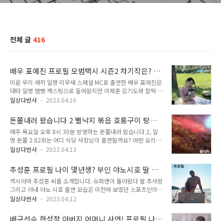
전체 글
416
배우 표예진 프로필 모범택시 시즌2 차기작은? 모
범택시3 확정?
미운 우리 새끼 일명 미우새 스페셜 MC로 출연한 배우 표예진은
대타 일명 땜빵 캐스팅으로 들어왔지만 이제훈 김기도와 찰떡 케
미를 보여주었습니다. 표예진은 시청자들에게 '케미 요정'이라
일상다반사
2023.04.16
불리며 드라마에서 상대 배우와 때로는 진짜 부부처럼, 이혼하는
것처럼 찰떡궁합을 보여줍니다. 오죽하면 이혼 장면을 찍은 날에
돈쭐내러 왔습니다 2 뻘낙지 볶음 호롱구이 탕탕
는 표예진 연관 검색어에 표예진 이혼이 뜰까요? 많이들 아시겠
이 하남 돈쭐 82회 먹요원 박탐희
매주 목요일 오후 8시 30분 방영하는 돈쭐내러 왔습니다 2, 일
지만 배우 표예진은 승무원 출신이기도 합니다. 대한항공 객실
명 돈쭐 2 82회는 어디 식당 사장님이 출연할까요? 어떤 요리를
승무원, 스튜어디스로 약 1년 반 동안 근무했다고 알려져 있습니
만나게 될까요? 목차 1. 개요 2. 돈쭐내러 왔습니다 방송 정보 3.
다. 미우새에서 모벤져스의 관심을 끌 정도로 표예진 씨는 다양
일상다반사
2023.04.13
돈쭐내러 왔습니다 2 82회 하남 뻘낙지 식당 4. 마무리 1. 개요
한 재주를 가졌습니다. 특히 제빵 능력도 가지고 있어 주변인들
돈쭐내러 왔습니다는 현재는 시즌 3라고 할 수 있습니다. 시즌
에게 직접 만든 빵과 케이크를 선물하는 취미가 있다고 합니다.
추성훈 프로필 나이 몇년생? 부인 야노시호 딸 추
개편으로 포맷이 조금 변경되었습니다. 돈쭐내러 왔습니다 2 시
그리고 인스타그램도 개인 공식 계정..
사랑 국적 최근영상
섹시야마 추성훈 씨를 소개합니다. 슈퍼맨이 돌아왔다 딸 추사랑
즌2는 사실 2023년 올해 1월 5일 종영되고 1월 26일부터 포맷
그리고 아내 야노 시호 출연 모습은 이전에 보였던 스포츠인의
을 변경하여 시즌제를 없애고 방영하고 있으니 사실 돈쭐내러 왔
모습과 다른 따뜻한 가족 모습을 보였습니다. 특히 추사랑 유토
습니다 3 시즌3가 지금 방영하고 있습니다. 돈쭐내러 왔습니다
일상다반사
2023.04.12
두 아이의 귀여운 모습이 사랑스러웠습니다. 내 아이의 사생활
는 최근 의정부 치킨 쉬림프 파스타, 피자, 곱창전골, 한우 등을
방송 출연으로 다시 관심을 받고 있습니다. 아이들이 어느새 자
먹으며 우리의 군침을 돌게 만들었습니다. 그전에는 감성타코, ..
배구선수 한성정 아버지 어머니 사연! 프로필 나