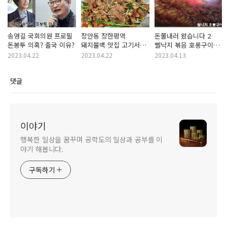
송영길 국회의원 프로필
장안동 장한평역
돈쭐내러 왔습니다 2
돈봉투 의혹? 출국 이유?
돼지불백 맛집 고기서
뻘낙지 볶음 호롱구이
만나 나왔으면!
탕탕이 하남 돈쭐 82회
2023.04.22
2023.04.22
2023.04.13
먹요원 박탐희
댓글
이야기
행복한 일상을 꿈꾸며 공학도의 일상과 공부를 이
야기 해봅니다.
구독하기