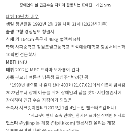
장애인의 날 긴급수술 지키미 활동하는 표예진 - 개인 SNS
데뷔 10년 차 배우
생일
생년월일 1992년 2월 3일
나이
31세 (2023년 기준)
출생
고향
경상남도 창원시
신체
키 164cm 몸무게 46kg 혈액형 B형
학력
사파중학교 창원토월고등학교 백석예술대학교 항공서비스과
10학번 전문학사
MBTI
INFJ
데뷔
2012년 MBC 드라마 오자룡이 간다
가족
부모님 여동생 남동생 표성주* 반려견 꼼
*1999년 생으로 나 혼자 산다 403화(21.07.02.)에서 이름이 밝혀짐
2022년부터 장애 아동을 위해 장애인의 날을 맞아 지킴챌린지에
참여하며 긴급 수술 지킴이가 되었음
소속사
시크릿이엔티*(2023년 1월 4일 ~ 전 팬스타즈컴퍼니)
*시크릿이엔티 소속 연예인 한지은 표예진 장여빈 원지호
인스타
@yjiinp 본 계정 @fpilkkomj 필름사진 올리는 계정
유튜브
꼼이랑 나랑
@user-lt5pe4ef5v