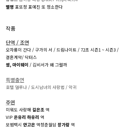
별명
표또청 표예진 또 청소한다
작품
단역 / 조연
오자룡이 간다 / 구가의 서 / 드림나이트 / 72초 시즌1 ~ 시즌3 /
결혼계약/ 닥터스
쌈, 마이웨이
/ 김비서가 왜 그럴까
특별출연
호텔 델루나 / 도시남녀의 사랑법 / 악귀
주연
미워도 사랑해
길은조
역
VIP
온유리
하유리
역
모범택시
안고은
역
청춘월담
장가람
역