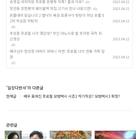
송영길 국회의원 프로필 돈봉투 의혹? 출국 이유?
2023.04.22
(0)
장안동 장한평역 돼지불백 맛집 고기서 만나 나왔으면!
2023.04.22
(0)
돈쭐내러 왔습니다 2 뻘낙지 볶음 호롱구이 탕탕이 하남 돈쭐 8
2회 먹요원 박탐희
2023.04.13
(0)
추성훈 프로필 나이 몇년생? 부인 야노시호 딸 추사랑 국적 최
근영상
2023.04.12
(0)
배구선수 한성정 아버지 어머니 사연! 프로필 나이 연봉 가족 일
정
2023.04.12
(2)
'일상다반사'의 다른글
현재글
배우 표예진 프로필 모범택시 시즌2 차기작은? 모범택시3 확정?
관련글