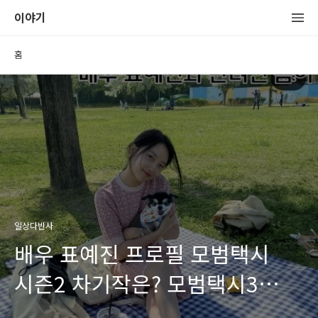
이야기
홈
일상다반사
배우 표예진 프로필 모범택시
시즌2 차기작은? 모범택시3
확정?