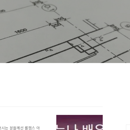
C
 보시는 분들께선 롤챔스 아