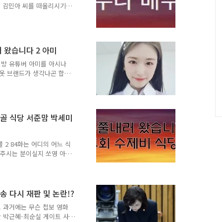
터 김민아 씨를 떠올리시기도
 씨는 동일 인물입니다. 어
재이로 출연한 김민아 씨를
수 김민아 씨를 떠올리시는
 동명이인이 꽤 많습니다.
 왔습니다 2 아미
앨범 [이렇게 좋은 날엔]으로
t 정우 씨의 친누나라고 합
먹방 유튜버 아미를 아시나
배우 김민아 프로..
 옷 브랜드가 생각나곤 합니
 임아람 씨는 2019년부터
상을 업로드 하기 시작했습
스트 BJ*로 선정되었습니다.
가 되면 방송리스트 상단부,
골 식당 서준맘 박세미
받을 수 있다고 합니다. 그
로 방송 진행이나 영상 업로
다. 현재는 방송 등 여러
 2 84화는 어디의 어느 식
해주시는 분이실지 쏘영 아
섰습니다. *기존 8시 30
 프로필 정보 2. 돈쭐내러
3. 근처 볼거리 가볼 장소
세미 프로필 정보 돈쭐내러
 다시 재판 및 논란!?
다. 돈쭐내러 왔습니다2 당시
 과거에는 무슨 첩보 영화
를 없애고 총회 방송으로 바
 박근혜-최순실 게이트 사
최근 하남 뻘..