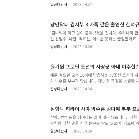
건에서 문화계 블랙리스트를 작성 및 지시 관여하여 
일상다반사
2023.04.27
전 장관 조윤선 씨로 인해 블랙리스트는 정치계에도
라며 놀라움을 주는 단어가 되었습니다. 영화에서나 
랙리스트가 실존할 줄이야... 영화는 상상이 아닌 현
낭만닥터 김사부 3 가족 같은 출연진 한석
을 그대로 고증한 사건이 되었습니다. 목차 1. 세월
조위 구성 및 방해까지 2. 조윤선 전 장관 프로필 3.
'김나박이'라고 많이 들어보셨을 겁니다. 우리나라 한
란 1. 세월호 사건과 특별조사위원회 특조위 구성 및 방
인 김범수, 나얼, 박효신, 이수를 뜻하는 줄임말이죠. 
오전, 전..
의 최고를 뽑으라면 누구든 김나박이는 빼놓을 수 없
일상다반사
2023.04.26
런 대표 보컬이 있다면 연기자는 어떨까요? 최민식, 안
병헌 등 이름만 들어도 가슴 설레는, 연기하면 빼놓을
들입니다. 믿고 보는 배우라는 말이 잘 어울리는 분들
윤기원 프로필 조선의 사랑꾼 아내 이주현?
과 귀를 호강시켜 주는 정말 많은 배우 분들이 계십니다.
언급하기가 힘들 정도이죠. 오늘은 그중 배우 한석규
매주 월요일 오후 10시에 방송하는 TV조선 조선의 
곧 낭만닥터 김사부 3으로 우리에게 얼굴을 비출 명배우
와 박수홍 부부가 만납니다. 지난 회 국경을 초월한 
와이프를 만난 이야기가 화제가 되었습니다. 오늘은 
일상다반사
2023.04.24
부부 만남으로 더블 데이트를 하며 진솔한 이야기를 나눈
월 24일 월요일에는 배우 윤기원 부부가 등장합니다.
점 공개가 된다고 하니 참고하시기 바랍니다. 오늘 
심형탁 히라이 사야 박수홍 김다예 부부 프
프로필을 알아보겠습니다. 목차 1. 조선의 사랑꾼 소개
동 3. 조선의 사랑꾼 윤기원 이주현 부부 프로필 1. 
착함, 선행 등을 장려하는 말이 매우 많습니다. '착한
송 다시 보기 조선의 사랑꾼은 2022년 12월 26일 
말처럼 착한 일을 직접 돋우는 말도 있으며 '카르마'라
고 악행을 멀리 하게 만드는 말도 있습니다. 하지만 
일상다반사
2023.04.24
일이 아니라는 것을 많이들 느끼실 겁니다. 그래서 그