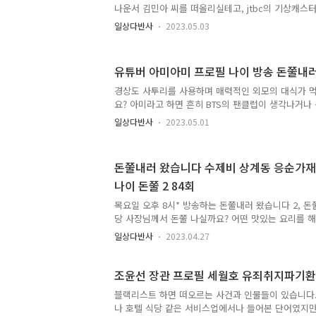
나운서 김민아 씨를 떠올리실테고, jtbc의 기상캐스
하겠죠. 롤챔스의 아나운서와 jtbc 기상캐스터 김민아
일상다반사
2023.05.03
쩐지 낯이 익더라니 말이죠... 아니면 퀸메이커에 한
떠올리시는 분도 더러 계시겠죠? 그도 아니면 당구선
분들도 상당하시겠죠. 너무나 이쁜 이름이라서 그런지
유튜버 아미아미 프로필 나이 방송 돈쭐내러
오늘 알아볼 배우 김민아 씨는 2015년 디지털 싱글 
데뷔한 다재다능한 능력자입니다. 그녀가 알고보니 nc
경상도 사투리를 사용하며 매력적인 외모의 대식가 
니다!? 목차 1. 배우 김민아 남매 NCT 정우 2. 신인 
요? 아미라고 하면 흔히 BTS의 팬클럽이 생각나거나
다. 아직은 인지도 면에서 조금 부족한 셀럽이죠. 아미
일상다반사
2023.05.01
아프리카에서 방송을 시작하며 같은 해 유튜브에 영
니다. 데뷔와 동시에 그 해 6월 BJ민기와 동시에 베
3년을 넘어 4년 차에 접어들고 있습니다.*베스트 BJ
돈쭐내러 왔습니다 수제비 상계동 응순가재
환전 70원으로 우대, 전용 밴 지원 등 다양한 혜택을 
나이 돈쭐 2 84회
녀는 구독자에 대한 매너와 배려가 많아 개인 사정으
드에 문제가 있으면 공지를 통해 미리 알려주고 있습니
목요일 오후 8시* 방송하는 돈쭐내러 왔습니다 2, 돈쭐
..
당 사장님께서 돈쭐 나실까요? 어떤 맛있는 요리를 
미 만리 수향 먹요원 박세미가 찾아가 뚝배기 대결에 나
일상다반사
2023.04.27
분에서 변경 목차 1. 돈쭐내러 왔습니다 먹요원 박세미
왔습니다 2 84회 수락산 수제비 맛집 식당 위치 정보 
수락산 주봉 도솔봉 1. 돈쭐내러 왔습니다 먹요원 박
조윤선 장관 프로필 세월호 유죄취지파기환송
왔습니다 2, 시즌 2는 현재 시즌 3라고 할 수 있습니
블랙리스트 하면 떠오르는 사건과 인물들이 있습니다.
방송 포맷 등의 이슈로 전면적인 개편을 통해 시즌제
나 호텔 식당 같은 서비스업에서나 들어본 단어였지만
꾸며 방송 포맷도 바꾸었습니다. 돈쭐내러 왔습니다는 