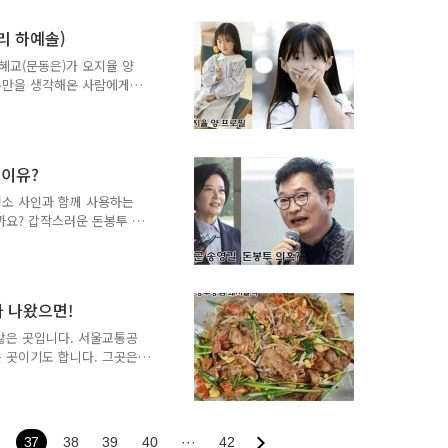
 생각이 절로 들기도 합니
파도 파도 미담만 나오는 인
리 하예솔)
다. 또, 다른 사람에게 어
나가지 않고 올바르게 자라
송혜교(문동은)가 오지율 양
 보면 배우 심형탁도 그런
복수만을 생각해온 사람에게
 글로리를 재밌게 보신 시청
형 같은 아역 배우 오지율
구도 하며 열심히 사회생활
엄마를 찾는 것 같았습니다.
 이유?
 오지율 양의 ELLE 화보
3. 오지율 양의 꿈과 학교 생
평소 사인과 함께 사용하는
의 ELLE 화..
까요? 갑작스러운 돈봉투 의
표이자 전 서울시장 후보가
 2. 송영길 국회의원 프로필
회의원 출국 이유는? 앞으로
원은 인천광역시 기반의 정치
 나왔으면!
강화 갑구 새정치국민회의 후
년 새천년민주당으로 이름을
많은 곳입니다. 서울교통공
 초선 국회의원이 되었습니
 곳이기도 합니다. 그곳은
 즐비한 곳이라 나름의 시
저렴한 가격으로 서비스 해
러 맛집이 많은 곳입니다.
점이 있는 곳이기도 합니다.
37
38
39
40
···
42