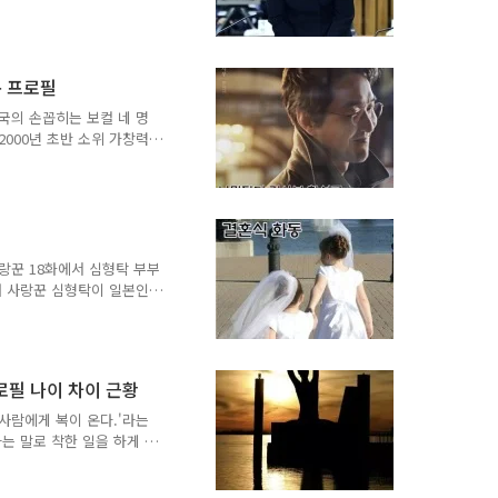
관련 혐의로 징역형을 받은
 한국사회에 실존하는구나!
드라마에서나 보던 단어 블
실을 반영해서 만든다는 것
규 프로필
호 사건과 특별조사위원회 특
조윤선 관련 각종 이슈 및 논
국의 손꼽히는 보컬 네 명
해까지 2014년 4월 16일
2000년 초반 소위 가창력
이 언급되고는 했습니다. 그
성기, 설경구, 한석규, 이
 수 없는 그야말로 명배우
이죠. 그 외에도 우리의 눈
 한 분, 한 분 이름을 다
 씨에 대해 알아보겠습니다.
사랑꾼 18화에서 심형탁 부부
입니다. 목차 1. 낭만..
새 사랑꾼 심형탁이 일본인
선배 사랑꾼 박수홍과 커플,
다고 합니다. 2023년 4
 윤기원 부부의 결혼식이 독
출연하는 윤기원 이주현 부부
로필 나이 차이 근황
 및 재방송 다시보기 2. 화
조선의 사랑꾼 소개 및 재방
 사람에게 복이 온다.'라는
첫방송으로 혼자보..
는 말로 착한 일을 하게 하
착한 일을 한다는 것은 쉬운
런지 우리 주변에 착한 사