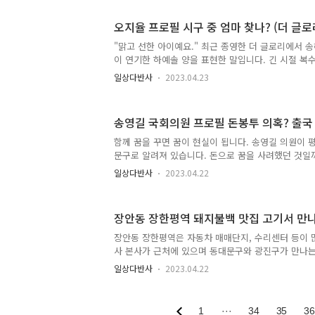
람을 보면 대단하다는 생각이 들며 잘됐으면 좋겠다는
다. 유명인, 방송인들 중에도 많은 사람이 있습니다. 
오지율 프로필 시구 중 엄마 찾나? (더 글로
물들이 말이죠. 개그맨 박수홍이 대표 인물이라고 합니
떤 일을 해주는 것도 선행이라면 어려운 환경에서 엇
"맑고 선한 아이예요." 최근 종영한 더 글로리에서 
는 모습도 착한 행동이 아닐까 싶습니다. 그런 면에서
이 연기한 하예솔 양을 표현한 말입니다. 긴 시절 
사람..
그런 표현을 하게 만드는 캐릭터라니 신기합니다. 더
일상다반사
2023.04.23
자 분들께서는 공감할 것 같습니다. 최근 4월 2일 인
양이 시구를 한 날입니다. 엄마 밖에 모를 나이에 시
을 하는 오지율 양도 역시 시구 중에 두리번 거리며 
송영길 국회의원 프로필 돈봉투 의혹? 출국
하예솔 양의 프로필을 정리해보겠습니다. 목차 1. 배우
촬영 및 인터뷰 2. 아역 배우 오지율 양 프로필 나이 
함께 꿈을 꾸면 꿈이 현실이 됩니다. 송영길 의원이 
활, 남자친구 있는 여자, 오지율 시구 1. 배우 오지율 양
문구로 알려져 있습니다. 돈으로 꿈을 사려했던 것일
혹이 일어나며 송영길 국회의원 더불어민주당 전 대
일상다반사
2023.04.22
논란에 휩싸였습니다. 목차 1. 송영길 의원 선거 이력
3. 더불어민주당 전당대회 돈봉투 의혹 4. 송영길 국
의 일정? 1. 송영길 의원 선거 이력 송영길 국회의
장안동 장한평역 돼지불백 맛집 고기서 만나
인입니다. 1999년 6월 재보궐선거에서 인천 계양·
보로 정계에 입문했으나 낙선했습니다. 이후 2000
장안동 장한평역은 자동차 매매단지, 수리센터 등이 
바꾼 민주당 후보로 인천 계양 선거구에서 당선되며
사 본사가 근처에 있으며 동대문구와 광진구가 만나는
다. 이후..
과거부터 자동차의 용산전자라 불리며 관련 업체들이
일상다반사
2023.04.22
장권이 잘 형성된 곳입니다. 아직도 자동차 수리 시 
주는 기술자가 많은 곳이기도 합니다. 그러다보니 여
개그맨 이경규 씨의 치킨 프렌차이즈 브랜드 본닭 본
1
···
34
35
36