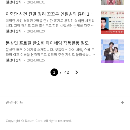
에퇴직 후 방송에 출연해 이혼 및 재혼 이야기도 거침없이 풀어
생계를 유지했다고도 합니다. 배달 대행일을 시작한 것은 누나의
일상다반사
2024.08.31
놓고 있습니다. 사실 과거에도 방송에서 전부인, 지금의 아내 이
도움으로 떠난 여행에서 많은 것을 깨달은 덕분이었다고 합니다.
야기를 조금씩 풀어놓기도 했습니다. 김현태 아나운서 아들 역시
이후 성격도 밝아지고 우울증도 어느 정도 극복했다고 하죠. 재
이학만 사건 전말 정리 꼬꼬무 인질범의 흉터 140
스포츠, 영화 마니아로 지금은 SPOTV 소속으로 스포츠 캐스터
밌는 것은 조지환 박헤민 부부는..
회 게스트
이학만 사건 경찰관 2명을 준비한 흉기로 무참히 살해한 사건입
로 활동하고 있는 김영찬 씨입니다. 2023년 안세영 선수가 아시
니다. 고향 경기도 고양 출신으로 학창 시절부터 문제를 자주 일
안게임에서 금메달을 따던 당시 서로 다른 방송사에서 경쟁하기
으켜 이미 전과 10범이었다고 합니다. 당시 여자친구 이 모씨와
도 한 재밌는 부자 캐스터입니다. 스포츠 마니아로 1993년부터
일상다반사
2024.08.29
만남을 가지다가 헤어진 후 사건을 일으키고 도주하다가 할머니
31년 동안 KBS에서 근무했고 명에 퇴직 후 tvN 스포츠 등 프리
손주 두 사람만 있던 가정집에 침입했습니다. 사건 공범도 있었
랜서 캐스터로도 활동하고 있습니다. 방송에서 털어놓은 가족 이
문상민 프로필 한소희 마이네임 작품활동 필모그
다는데 관련 이야기 소개합니다. 꼬꼬무 140회 인질범의 흉터꼬
야기와 알려지지 않은 비하..
래피 나이 키 학력 최근영상
문상민 배우 이야기를 소개합니다. 넷플릭스 마이 네임, 슈룹 드
리에 꼬리를 무는 이야기, 꼬꼬무 139회 전두환의 심판의 날, 전
라마 이후 이름을 본격적으로 알리며 주연 자리로 올라섰습니다.
두환 3부작에 이어 이학만 이야기를 다룬 인질범의 흉터가 방영
큰 키 그리고 늘 장기자랑에 나서던 끼로 한림예고 모델 지망생
됩니다. 경찰관을 살해한 이학만의 8월 1일부터 8월 8일까지의
일상다반사
2024.08.25
출신이었다가 연기자로 변신해 제2의 변우석이 될 수 있을까 기
행적을 출연진 장도연, 장성규, 장현성 세 사람의 이야기꾼이 게
대되는 배우입니다. 어떤 배우인지 한 번 알아보겠습니다. 목차
스트에게 이야기를 풀어놓습니다. (전두환 이야기는 영화 서울
1
42
문상민문상민 프로필문상민 학력배우 문상민 가족 이야기문상
의 봄 등으로 많이 알려졌습..
민 과사문상민 한소희 열애설 왜?문상민 최근영상문상민 버
블 문상민어릴 때부터 키가 컸던 문상민 배우 원래는 모델 지망
생으로 한림예고에 입학했습니다. 중학교 3학년 때 이미 키가
184cm였다고 합니다. 담임 선생님이 모델쪽 입시를 준비해보
는게 어떠냐는 말에 한림예고 패션모델과로 들어갔다고 합니다.
관련사이트
하지만 그곳에서 뮤지컬 연기를 접하고 연기의 매력..
Copyright © Daum Corp. All rights reserved.