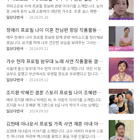
로필 정보를 정리해보겠습니다. 마시마 유 프로필 정보마시마 유
우고 싶었다고 합니다. 꾸준히 씨름판을..
게 노래 최근영상 작품활동
우타고코로 리에 프로필 정보와 관련 이야기를 소개합니다. 눈의
나이배우 마시마 유 작품활동프리스타일 축구 선수 골때녀 마시
꽃 J에게 등의 노래 소화력이 대단한 가수죠. 트롯 걸스 재팬을
마 유골때녀 한일전 결과 마시마 유 프로필 정보축구를 좋아하고
통해 한일가왕전 진출했고 이런 보석 같은 목소리 가수가 무명이
피파 모바일 게임을 즐겨하셨다면 한 번즘 보셨을 수도 있는 마
일상다반사
2024.09.26
라 놀라웠습니다. 1994년부터 활동을 시작했으니 우타고코로
시마입니다. 왜냐하면 EA스포츠 FIFA 모바일 공식 선수이기 때
리에 나이 지천명을 넘었습니다. 30년을 넘게 무명 활동을 견딜
문입니다. 실제로도 리프팅 등 개인기가 아주 뛰어나 실제 골때
정애리 프로필 나이 이혼 전남편 항암 작품활동
수 있었던 것은 남편 딸 가족의 응원 덕분이었다고 합니다. 사실
녀 경기에서도 기가 막힌 골키..
필모그래피 수상 최근영상
배우 정애리 나이 프로필 정보와 함께 관련 에피소드를 정리해보
무명가수라고 하기에도 조금 애매한 것이 토요타, 포카리스웨트
겠습니다. 요가를 하며 너무 건강한 모습을 보여주는 그녀는 과
등의 CM송을 부른 가수이기도 합니다. 멜로디를 들어보시면 바
거 암 병력이 있었습니다. 그리고 정애리 이혼 소식도 두 차례 알
로 떠오를 법한 목소리입니다. 노래 영상도 있으니 들어보시면
일상다반사
2024.09.21
려지며 많은 팬들을 놀라게 했습니다. 거기에 교통사고 소식도
좋을 것 같습니다. MBN 특종세상 우타고코로 리에 얼굴을 비추
전해진 적 있죠. 정애리 팩트 어떤걸 쓰길래 이렇게 동안가 싶었
며 자신의 이야기를 풀어놓을 것으로 보입니다. 긴 무명 가수 활
가수 현자 프로필 밤무대 노래 사연 작품활동 결
다가 과거 많은 사연을 보니 조금 놀라웠고 대단해보입니다. 그
동 끝에 콘서트 활동, 작품..
혼
서울대 출신 밤무대 가수 현자 이야기를 소개합니다. 어린 시절
런 와중에도 30년 넘게 꾸준히 봉사 활동을 이어가고 있고 상당
공부도 잘했고 부산에서도 유명할 정도로 부유했다고 합니다. 하
한 기부 활동 소식도 전해졌습니다. 같이 삽시다 정애리 배우 이
지만 현자 아버지 사업 실패로 가세가 기웁니다. 그렇게 가수 현
야기가 조금씩 풀어놓겠지만 과거 이야기인 만큼 많이 알려져 있
일상다반사
2024.09.12
자 어머니 아버지 오빠 2명 5가족은 무작정 서울로 올라가 단칸
습니다. 다행히 지금은 항암 치료도 완전히 완료했고 완치 판정
방에서 지내게 됩니다. 현자 공부도 잘했고, 부유한 어린 시절을
을 받았다고 하죠. 요가를 꾸준히 하며 지도자 자격증까지 따며
조지환 박혜민 결혼 스토리 프로필 나이 조혜련
보내며 상당히 자존심이 센 편이었다고 합니다. 그런데 갑자기
건강한 일상을 보내고 있는 것 같..
배우자 작품활동 필모그래피 최근영상
배우 조지환 배우나 박헤민 씨, 두 사람의 이야기를 소개합니다.
가난이 찾아오자 그런 것들을 숨기고 싶어 했고 자존감이 많이
조지환 누나 조혜련 개그맨으로 8살 나이 차이가 나는 남매입니
낮아졌다고 합니다. 하지만 공부는 여전히 잘했고 심지어 기타
다. 영화 실미도 데뷔 후 친구2 출연하기도 했지만 지금은 연극
치고 노래 부르는 것도 잘해 무대가 생기면 가장 먼저 무대에 올
일상다반사
2024.09.03
활동과 부부가 유튜브 운영으로 작품활동 촬영을 하는 인플루언
랐습니다. 서울대학교 입학까지 했지만 가난으로 학업을 이어갈
서로 활동 중입니다. 조지환은 8남매 중 막내 아들로 태어나 어
수 없었고 돌도 돌아 20여 년이 지난 다음 졸업장을 받을 수 있
김현태 아나운서 프로필 가족 사연 재혼 아내 아
머니 사랑은 듬뿍 받았지만 아버지와는 관계가 좋지 않았다고 합
었습니다. 재입학 후 많은 격..
들 전 부인 작품활동
김현태 아나운서 이야기를 소개합니다. 교수 아버지 덕분에 스포
니다. 당시 일이 트라우마로 남아 우울증도 겪으며 여러 영화 작
츠 마니아로 자라며 캐스터를 꿈꿨고 꿈을 이룬 인물입니다. 명
품에 출연했지만 배우로는 이름을 알리지 못하며 배달 대행일로