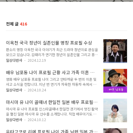
전체 글
416
이옥천 국극 정년이 실존인물 명창 프로필 수상
판소리 명창 이옥천 국극 이야기가 최근 드라마 정년이로 관심을
모으고 있습니다. 김태리가 연기한 정년이 실존인물 그리고 흥보
가 판소리 보유자이기도 합니다. 실제 드라마에서 자문 역할도
일상다반사
2024.12.19
맡았다고 합니다. 판소리를 배우고 싶었던 어머니 대신 소리를
배우기 시작했고 국극의 매력에 빠져 전 재산 모두를 날리기도
배우 남포동 나이 프로필 근황 사고 가족 이혼 영
했다고 합니다. 정년이 드라마 종영 후에 더 많은 관심을 받고 있
화
영화 배우 남포동 프로필 나이 그리고 안타까운 두 번의 이혼 및
는 이옥천 명창, 어떤 인물인지 이야기를 한 번 정리해보겠습니
사고 소식을 전합니다. 지난 번 연기가 자욱한 자동차 속에서 발
다. 목차국극 이옥천 명창 스토리이옥천 프로필 나이이옥천 수상
견되며 남포동 자살 시도 뉴스가 전해졌습니다. 천만 다행으로
이옥천 결혼 가족정년이 실존인물 이옥천 국극 이야기명창 이옥
일상다반사
2024.10.24
목격자의 신고로 무사히 구조되었습니다. 이후 건강 회복 중으로
천 가족 같은 스승이등우인가 이옥천 국극 명창인가?이옥천 최
알려졌으며 당시 선택을 후회한다고 밝혔습니다. 당시 사고는 경
근영상 춘향전 국극 무대 국극 이옥천 명창 스토리 이옥천 프로
마시마 유 나이 골때녀 한일전 일본 배우 프로필
남 창녕 한 주차장에서 일어났습니다. 연기가 가득한 자동차 속
필 나이여성인지 남성인지 헷갈리는 모습으로..
인스타 작품활동
마시마 유 나이 프로필 인스타골때녀 한일전 경기에서 멋진 활약
에 사람이 있다는 행인의 신고로 경찰과 소방이 출동해 창문을
을 펼친 일본 마시마 유 선수를 소개합니다. 직업 배우이기도 한
부수고 구조했습니다. 차량 내부에서는 술병과 잿가루가 담긴 양
데 축구를 하기 위해서 배우를 했다고 합니다. 아역 배우 출신이
동이가 발견되었습니다. 국민 배우였지만 사기를 당하고 모텔에
일상다반사
2024.10.12
지만 축구를 더 먼저 시작했다며 축구에 대한 사랑으로 리포터,
서 지내며 생활고를 겪고 있다는 소식이 함께 전해졌습니다. 어
JFFA 공식 앰버서더로도 활동하고 있는 배우 마시마 유 나이 프
린 시절 씨름을 하기도 했다고 하며 그런 인연으로 씨름판을 키
우타고코로 리에 프로필 나이 가족 남편 일본 가