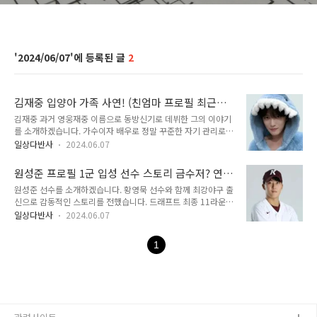
2024/06/07
2
김재중 입양아 가족 사연! (친엄마 프로필 최근활
동 작품활동 필모그래피 노래 수상)
김재중 과거 영웅재중 이름으로 동방신기로 데뷔한 그의 이야기
를 소개하겠습니다. 가수이자 배우로 정말 꾸준한 자기 관리로
과거보다 지금이 더 리즈 시절 같습니다. 어려서부터 연예인 기
일상다반사
2024.06.07
질이 다분했다는 가족들의 인터뷰도 있을 정도로 타고난 인물입
니다. 김재중 가족 이야기도 많이 알려져 있습니다. 9남매로 누
원성준 프로필 1군 입성 선수 스토리 금수저? 연
나만 8명이 있는 장남이자 막내 외아들입니다. 끼는 보였지만 집
봉 방송 최강야구 동영상 일정
원성준 선수를 소개하겠습니다. 황영묵 선수와 함께 최강야구 출
에서 가수 하는 것을 반대했기에 연습생 시절 꽤나 힘들었다고
신으로 감동적인 스토리를 전했습니다. 드래프트 최종 11라운드
합니다. 신문 배달, 공사장 등 안해본 아르바이트가 없었다고 하
에도 이름을 올리지 못했습니다. 그리고 "고생했다. 집에 가
죠? 어느 정도였는지 교통비 100원이 모자라서 2시간 30분 거
일상다반사
2024.06.07
자."라고 말하는 엄마와 부둥켜안고 눈물을 흘리던 모습이 아직
리를 걸어가기도 했다고 합니다. 그의 가족들이 너무했다 싶기도
도 기억납니다. 원성준에게 다시는 기회가 없을줄 알았는데 키움
하지만 방송에 출연하며 이야기 하는 모습을 보니 정말 따뜻한
1
에서 테스트를 거치며 육성 선수로 데려갑니다. 그 속에도 최강
가족이 따로 없습니다. 입양되었던 과..
야구 김성근 감독의 숨은 이야기가 있습니다. 테스트 전 추석 연
휴 동안 원성준 김성근 두 사람은 특별 훈련을 했습니다. 정말 대
단하지 않나요? 그렇게 육성 선수로 이름을 올리고 6월 6일 정
말 이례적으로 1군 엔트리에 이름을 빠르게 올리며 무대에 서게
됩니다. 다소 실수도 있었지만 호수비와 2타수를 보이며 성공적