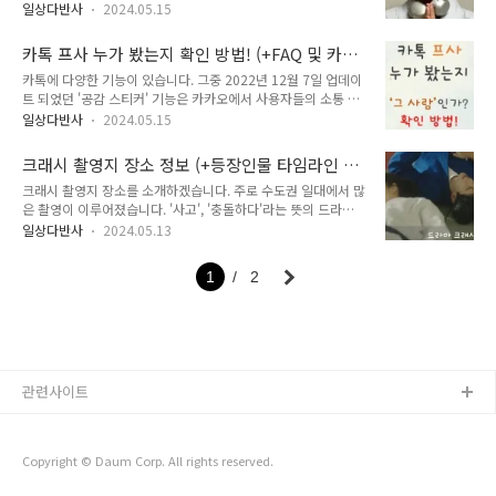
뉴진스님 법명을 진짜 받은 독실한 불교 신자였습니다. 이전에는
애를 10년이 넘게 했지만 아쉽게 결실을 맺지 못했던 일이 있었
일상다반사
2024.05.15
'일진'이라는 법명을 받았습니다. 윤성호 뉴진스님 원래는 개그
습니다. 이후 결혼에 대해 언급하며 조금은 독특한 생각을 가지
맨으로, 빡빡이 캐릭터로 유명했습니다. 꽤 오래 되었고 이후 무
고 있는 모습을 보이기도 했습니다. 어떤 사연이 있는지 한번 알
카톡 프사 누가 봤는지 확인 방법! (+FAQ 및 카
대에 서는 모습을 보기 힘들어지며 잊혀지는가 싶었습니다. 하지
아보겠습니다. 목차1. 우..
카오톡 프로필 방문자 확인)
카톡에 다양한 기능이 있습니다. 그중 2022년 12월 7일 업데이
만 '버티면 이긴다.'라고 하죠? 홍진경이 유재석과 함께 나눴던
트 되었던 '공감 스티커' 기능은 카카오에서 사용자들의 소통 방
이야기처럼 다시 그의 전성기가 찾아왔습니다. 연등회 뉴진스님
식을 다양하게 한다며 기획한 서비스입니다. 아마 인스타, 틱톡
공연 후 말레이시아, 대만, 홍콩 등 정말 많은 해외 공연을 하고
일상다반사
2024.05.15
처럼 sns 공감 기능을 덧붙인 것이겠죠? 카톡 프사 누가 봤는지
있습니다. 갑자기 뜬 것 같지만 알고보니 디제잉 활동이 무려 9
확인 하는 방법도 이런 서비스 덕분에 알 수 있게 되었습니다. 업
년차입니다. 긴 시간 동안 힘들었지만 버텨내며 드디어 정말 바
크래시 촬영지 장소 정보 (+등장인물 타임라인 공
데이트를 안하신 분이라면 업데이트를 해야 확인이 가능하겠죠?
빠진 그의 이야기를 ..
식영상 드라마 소개)
크래시 촬영지 장소를 소개하겠습니다. 주로 수도권 일대에서 많
카톡 업데이트 후 따라하시면 썸남, 썸녀가 내 프사를 확인했는
은 촬영이 이루어졌습니다. '사고', '충돌하다'라는 뜻의 드라마
지 확인하는 방법 알려드릴게요. 카카오에서 텍스트 말고도 스티
제목에 로커 김경호의 OST 참여 소식까지 들리고 있습니다. 교
커 등으로 위로오 공감을 나눌 수 있도록 기획한 서비스의 새로
일상다반사
2024.05.13
통범죄수사팀의 내용을 다루며 통쾌함을 선물합니다. 드라마 '크
운 활용 방법 소개하겠습니다. 그리고 추가로 카카오톡 FAQ, 오
래시'는 차량 관련 드라마이다 보니 예고편에 상당한 추격씬과
류 내용도 함께 정리하겠습니다. 목차1. 카톡 프로필 방문자 확
1
2
폭발 장면이 나옵니다. 알고보니 연출을 맡은 박준우 감독은 '모
인 확인 방법 정리2...
범택시'로 유명합니다. 일상 생활에서 자주 접하는 사건을 어떤
모습으로 풀어낼지 기대되는 작품입니다. 크래시 등장인물 차연
호(이민기), 민소희(곽선영), 정채만(허성태), 우동기(이호철), 어
현경(문희)는 경찰이다 보니 경찰서와 세트장 촬영 역시 이루어
졌습니다. 다섯 사람의 케미가 드라마가 내세우는 관전 포인트라
관련사이트
고 하는데 관련 이야기도 ..
Copyright © Daum Corp. All rights reserved.