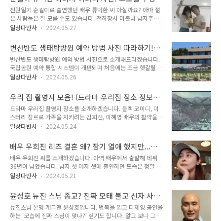
내 임신으로 키울 수 없게 되자 데리고 오게 됐다고 합니다. 그것
랐다는 장규리 배우를 소개하겠습니다...
작품 활동 필모그래피 박하선
전원일기 순길이로 출연했던 배우 류덕환 씨 아실까요? 아마 젊
도 친구 고민을 들어주다가 '너랑 나랑 인연인가 보다'하고 술김
은 사람들은 잘 모를 수도 있습니다. 천하장사 마돈나 남자주인
에 데려온 재밌는 에피소드였습니다. 나혼산 출연 당시 건물 옥
공이라고 하면 조금은 아실까 싶습니다. 하지만 당시 무려 40kg
상에서 해먹을 놓고 잠을 청하는 모습, 한강공원에서 비둘기와
일상다반사
2024.05.27
이나, 자신의 몸무게를 두배 가까이 늘려 연기했기에 모습이 조
신경전을 벌이는 모습도 보여줬습니다. 옥상을 이용하는 모습을
금은 생소합니다. 알고보니 전원일기 뿐만 아니라 해리포터 시리
보고 구성환 건물주 이야기가 돌고 있습니다. 구성환 집안 등 관
변산반도 생태탐방원 예약 방법 사진 따라하기!
즈에서 주인공의 목소리를 더빙하기도 하고, 영화 감독으로 작품
련 이야기 소개하겠습니다. ..
맛집 홈페이지 정보
변산반도 생태탐방원 예약 방법 사진으로 소개해드리겠습니다.
을 찍기도 하며 다방면으로 활약하고 있습니다. 그런 그거 과거
국립공원 예약 통합 시스템이 개편되며 처음에는 조금 헷갈릴 수
아버지와의 안타까운 사연을 전하기도 했습니다. 아버지 눈에 쌍
있습니다. 단순히 숙소 예약이 아니라 빈방 확인을 먼저 하고 간
꺼풀이 있었다는 사실도 영정 사진을 통해 알았다고 합니다. 사
일상다반사
2024.05.26
단한 프로램 하나 이상을 함께 해야 합니다. 변산 채석강 해안절
흘 내내 영정 사진을 보고 뒤늦게서야 자신을 응원하던 아버지
벽에서 자동차로 5분 남짓 거리에 위치하며 정말 훌륭한 전망권
마음을 알게 되었다고... 류덕환 순길 역을 연기했던 배우의 가족
우리 집 촬영지 모음! (드라마 우리집 장소 정보
을 제공하는 곳으로 유명합니다. 채석강이 워낙 가까워 채석강
이야기를 소개하겠습니다. 목차1...
공식영상 등장인물 같은)
드라마 우리집 촬영지 장소를 소개하겠습니다. 블랙 코미디, 미
생태탐방원 이름으로도 불립니다. 새로 지어지며 가성비가 정말
스터리 장르로 가족을 지키려는 김희선, 이혜영 배우의 활약을
좋은, 멋진 곳입니다. 국립공원 예약 통합 시스탬 개편으로 처음
볼 수 있습니다. 우리 집 남자들이 항구에서, 계곡에서 사고를 당
엔 헷갈립니다. 일반적인 자연휴앙림은 '숲나들e' 홈페이지를 통
일상다반사
2024.05.24
합니다. 둘 사이를 이간질시키려는 인물도 등장하죠. 우리집 촬
해 예약이 가능합니다. 하지만 국립공원 생태탐방원인 이곳은 조
영지 바다 등은 통영항에서 촬영했습니다. 어떤 모습으로 나왔는
금 달라서 더 헷갈릴 수 있습니다. 변산반도 생태탐방원 예약 방
배우 우희진 리즈 결혼 왜? 장기 열애 했지만...
지 사진과 함께 예쁜 바다를 함께 보실까요? 김희선 씨는 가족
법 소개하겠습니다. 목차1. 변산반..
프로필 작품활동 필모그래피
배우 우희진 씨를 소개하겠습니다. 아역 배우에서 출발해 데뷔
문제 상담의로 등장하며 사랑받는 셀럽 '노영원'을 연기합니다.
36년이 넘었습니다. 남자 셋 여자 셋에 출연하던 모습은 정말 많
오은영 박사 방송을 보며 연기에 참고했다고 합니다. 이혜영은
은 사람들의 가슴을 설레게 했습니다. 우희진 리즈 시절인 당시
추리소설가이자 아들을 위해 헌신하는 어머니 '홍사강'을 연기했
일상다반사
2024.05.21
모습은 그만큼 인상적이었습니다. 우희진 배우 어릴 때부터 얼마
습니다. 아들을 너무 사랑하며 며느리를 조금은 불편하게 생각합
나 예뻤으면 초등학교 5학년 때 동네 사람들이 부모님에게 '연기
니다. 그런 두 사람이 만나 어떤 시너지를 그려낼까요? 금토 드
윤성호 뉴진 스님 종교? 진짜 모태 불교 신자 사
한번 시켜봐라'라고 계속 이야기할 정도였습니다. 여전히 나이가
라마 '우리, 집'을 소개합니다. ..
연! 프로필 최근영상 작품활동
뉴진스님 본명 개그맨 윤성호입니다. 법복을 입고 디제잉 공연을
믿기지 않은 모습으로 당연히 결혼 했을거라고 생각하지만 돌싱
하는 '모습에 진짜 스님이 맞나?' 싶기도 합니다. 알고 보니 그는
도 아닌, 미혼입니다. 무슨 사연이 있을까요? 과거 장기 열애, 연