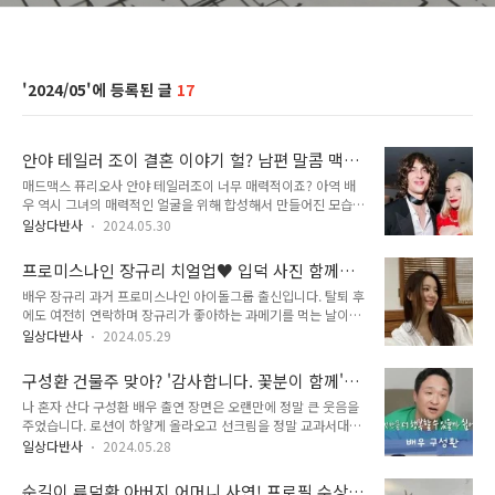
2024/05
17
안야 테일러 조이 결혼 이야기 헐? 남편 말콤 맥
레이 (프로필 수상 필모그래피 작품활동)
매드맥스 퓨리오사 안야 테일러조이 너무 매력적이죠? 아역 배
우 역시 그녀의 매력적인 얼굴을 위해 합성해서 만들어진 모습으
로 성장하며 점점 비슷하게 바꾸었다고 합니다. 여러 작품에서
일상다반사
2024.05.30
봤던 그녀가 반가워 찾아봤더니 이미 2022년 결혼해 남편이 있
군요. 안야 테일러 조이 듄2, 체스 드라마인 퀸스갬빗 등 정말 많
프로미스나인 장규리 치얼업♥ 입덕 사진 함께
은 작품에서 얼굴을 보여 괜히 내적 친밀감이 있던 배우입니다.
(프로필 작품활동 탈퇴 과거 최근영상)
배우 장규리 과거 프로미스나인 아이돌그룹 출신입니다. 탈퇴 후
하지만 벌서 결혼해 남편이 있다니 괜히 그렇습니다. 남편 말콤
에도 여전히 연락하며 장규리가 좋아하는 과메기를 먹는 날이면
맥레이는 미국 뮤지션이자 배우입니다. 국적도 미국, 영국, 아르
사진과 함께 '생각난다'라며 연락이 온다고 합니다. 한 때 트위터
헨티나 3개라는 이야기와 이복 형제들이 있는 집에서 태어나며
일상다반사
2024.05.29
를 통해 왕따 등 이상한 소문도 돌았지만 사실이 아닌 것으로 밝
조금은 복잡한 인생 스토리를 가지고 있습니다. 안야 테일러조이
혀진 셈입니다. 프로미스나인 장규리 서로가 서로의 자리에서 응
결혼 상대인 말콤 맥레이와 함께 관련 이야기 소개하겠습니
구성환 건물주 맞아? '감사합니다. 꽃분이 함께'
원하는 모습을 보여주며 응원한다고 합니다. 어렸을 때 피겨 스
다. 목차1. 안야 테일러 조이 소개..
(프로필 배우 작품활동 최근영상 필모그래피)
나 혼자 산다 구성환 배우 출연 장면은 오랜만에 정말 큰 웃음을
케이팅을 배우기도 했고, 미국 유학 생활도 1년 동안 하며 검정
주었습니다. 로션이 하얗게 올라오고 선크림을 정말 교과서대로
고시를 통해 친구들보다 1년 빠르게 대학교를 다녔습니다. 장규
바른 모습은 '날것' 그 자체였습니다. 함께 하는 반려견 이름도
리 아버지 직업군인이라는 사실은 꽤 알려졌습니다. 어머니 직업
일상다반사
2024.05.28
'꽃분이'로 정말 재밌고 귀여운 모습을 보여줬습니다. 반려견 꽃
은 음악교사였지만 군인인 아버지를 따라 자주 이사하게 되며 교
분이는 결혼한 친구가 두 달 정도 데리고 있던 강아지였는데 아
직 생활에서 물러났다고 합니다. 예쁜 외모로 집에서 엄하게 자
순길이 류덕환 아버지 어머니 사연! 프로필 수상