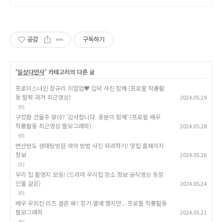
공감
구독하기
'
일상다반사
' 카테고리의 다른 글
프로미스나인 장규리 치얼업♥ 입덕 사진 함께 (프로필 작품활
동 탈퇴 과거 최근영상)
2024.05.29
(0)
구성환 건물주 맞아? '감사합니다. 꽃분이 함께' (프로필 배우
작품활동 최근영상 필모그래피)
2024.05.28
(0)
변산반도 생태탐방원 예약 방법 사진 따라하기! 맛집 홈페이지
정보
2024.05.26
(1)
우리 집 촬영지 모음! (드라마 우리집 장소 정보 공식영상 등장
인물 같은)
2024.05.24
(0)
배우 우희진 리즈 결혼 왜? 장기 열애 했지만... 프로필 작품활동
필모그래피
2024.05.21
(0)