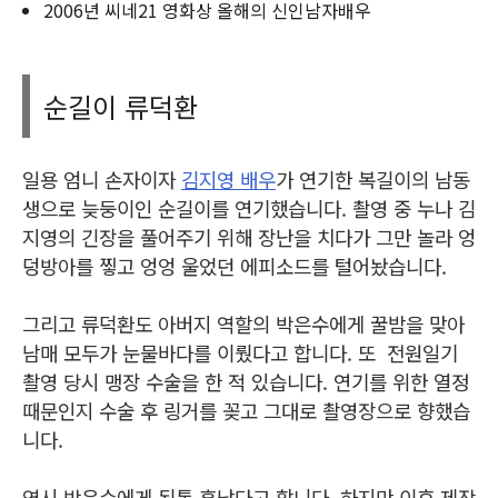
2006년 씨네21 영화상 올해의 신인남자배우
순길이 류덕환
일용 엄니 손자이자
김지영 배우
가 연기한 복길이의 남동
생으로 늦둥이인 순길이를 연기했습니다. 촬영 중 누나 김
지영의 긴장을 풀어주기 위해 장난을 치다가 그만 놀라 엉
덩방아를 찧고 엉엉 울었던 에피소드를 털어놨습니다.
그리고 류덕환도 아버지 역할의 박은수에게 꿀밤을 맞아
남매 모두가 눈물바다를 이뤘다고 합니다. 또
전원일기
촬영 당시 맹장 수술을 한 적 있습니다.
연기를 위한 열정
때문인지 수술 후 링거를 꽂고 그대로 촬영장으로 향했습
니다.
역시 박은수에게 된통 혼났다고 합니다. 하지만 이후 제작