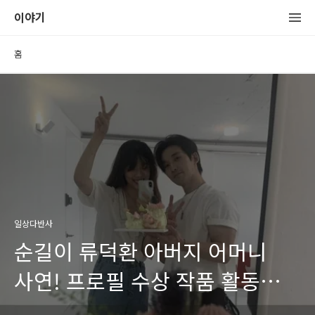
이야기
홈
일상다반사
순길이 류덕환 아버지 어머니
사연! 프로필 수상 작품 활동
필모그래피 박하선