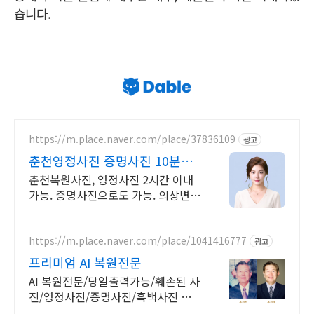
습니다.
https://m.place.naver.com/place/37836109
광고
춘천영정사진 증명사진 10분완
성.당일수령
춘천복원사진, 영정사진 2시간 이내
가능. 증명사진으로도 가능. 의상변
경.배경변경 증명사진 촬영후 10분
빠른 완성. 주차 무료30분제공
https://m.place.naver.com/place/1041416777
광고
프리미엄 AI 복원전문
AI 복원전문/당일출력가능/훼손된 사
진/영정사진/증명사진/흑백사진 복
원