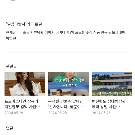
'일상다반사'의 다른글
현재글
순길이 류덕환 아버지 어머니 사연! 프로필 수상 작품 활동 필모그래피
박하선
관련글
프로미스나인 장규리
구성환 건물주 맞아?
변산반도 생태탐방원
치얼업♥ 입덕 사진
'감사합니다. 꽃분이
예약 방법 사진
함께 (프로필 작품활동
함께' (프로필 배우
따라하기! 맛집 홈페이지
2024.05.29
2024.05.28
2024.05.26
탈퇴 과거 최근영상)
작품활동 최근영상
정보
필모그래피)
댓글