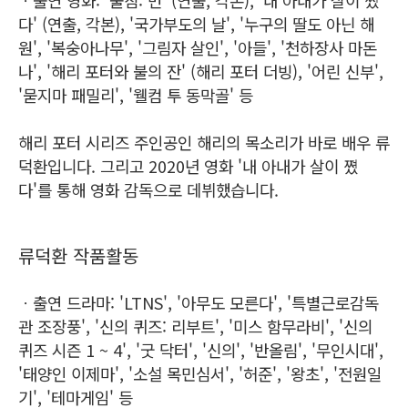
다' (연출, 각본), '국가부도의 날', '누구의 딸도 아닌 해
원', '복숭아나무', '그림자 살인', '아들', '천하장사 마돈
나', '해리 포터와 불의 잔' (해리 포터 더빙), '어린 신부',
'묻지마 패밀리', '웰컴 투 동막골' 등
해리 포터 시리즈 주인공인 해리의 목소리가 바로 배우 류
덕환입니다. 그리고 2020년 영화 '내 아내가 살이 쪘
다'를 통해 영화 감독으로 데뷔했습니다.
류덕환 작품활동
ㆍ출연 드라마: 'LTNS', '아무도 모른다', '특별근로감독
관 조장풍', '신의 퀴즈: 리부트', '미스 함무라비', '신의
퀴즈 시즌 1 ~ 4', '굿 닥터', '신의', '반올림', '무인시대',
'태양인 이제마', '소설 목민심서', '허준', '왕초', '전원일
기', '테마게임' 등