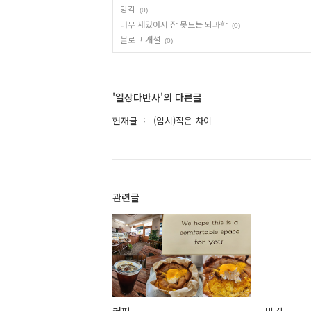
망각
(0)
너무 재밌어서 잠 못드는 뇌과학
(0)
블로그 개설
(0)
'일상다반사'의 다른글
현재글
(임시)작은 차이
관련글
커피
망각