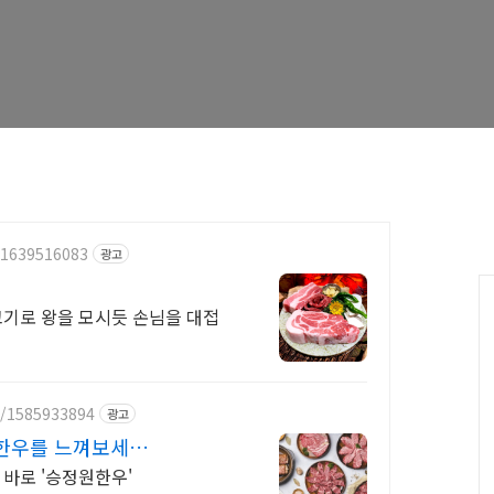
/1639516083
광고
C
고기로 왕을 모시듯 손님을 대접
e/1585933894
광고
한우를 느껴보세
 바로 '승정원한우'