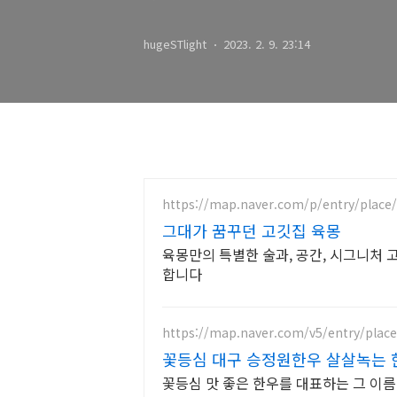
hugeSTlight
2023. 2. 9. 23:14
https://map.naver.com/p/entry/place
그대가 꿈꾸던 고깃집 육몽
육몽만의 특별한 술과, 공간, 시그니처 
합니다
https://map.naver.com/v5/entry/plac
꽃등심 대구 승정원한우 살살녹는 
요!
꽃등심 맛 좋은 한우를 대표하는 그 이름