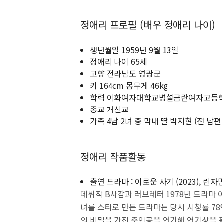
정애리 프로필 (배우 정애리 나이)
생년월일 1959년 9월 13일
정애리 나이 65세
고향 전라남도 영광군
키 164cm 몸무게 46kg
학력 이화여자대학교병설금란여자고등
종교 개신교
가족 4남 2녀 중 막내 딸 박지현 (전 남편
정애리 작품활동
출연 드라마 : 이로운 사기 (2023), 린
데뷔작 B사감과 러브레터 1978년 드라마 
녀를 스타로 만든 드라마는 당시 시청률 78
의 비밀을 가진 주인공을 연기해 연기상을 