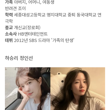
가족
아버지, 어머니, 여동생
반려견 조이
학력
세종대성고등학교 명지대학교 중퇴 동국대학교 연
극학
종교
개신교(장로회)
소속사
HB엔터테인먼트
데뷔
2012년 SBS 드라마 '가족의 탄생'
하승리 정인선