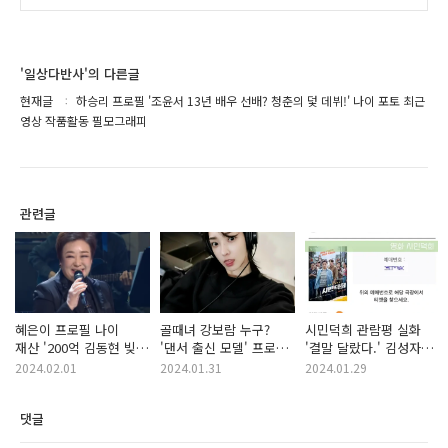
'일상다반사'의 다른글
현재글
하승리 프로필 '조윤서 13년 배우 선배? 청춘의 덫 데뷔!' 나이 포토 최근
영상 작품활동 필모그래피
관련글
혜은이 프로필 나이
골때녀 강보람 누구?
시민덕희 관람평 실화
재산 '200억 김동현 빚
'댄서 출신 모델' 프로필
'결말 달랐다.' 김성자
갚아...' 가족관계 딸
직업 인스타 키
평점 손익분기점 가능?
2024.02.01
2024.01.31
2024.01.29
작품활동 최근영상
작품활동 필모그래피
쿠키 X
댓글