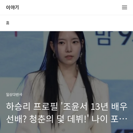
이야기
홈
일상다반사
하승리 프로필 '조윤서 13년 배우
선배? 청춘의 덫 데뷔!' 나이 포토
최근영상 작품활동 필모그래피