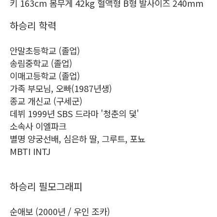
키 163cm 몸무게 42kg 혈액형 B형 발사이즈 240mm
하승리 학력
안말초등학교 (졸업)
송림중학교 (졸업)
이매고등학교 (졸업)
가족 부모님, 오빠(1987년생)
종교 개신교 (구세군)
데뷔 1999년 SBS 드라마 '청춘의 덫'
소속사 이엘파크
별명 양궁선배, 심은하 딸, 그루트, 포뇨
MBTI INTJ
하승리 필모그래피
순애보 (2000년 / 우인 조카)