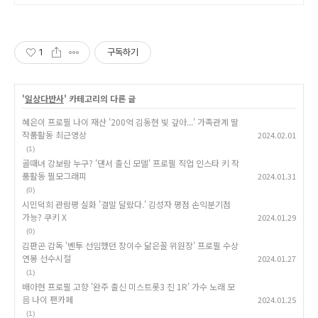
1
구독하기
'
일상다반사
' 카테고리의 다른 글
혜은이 프로필 나이 재산 '200억 김동현 빚 갚아...' 가족관계 딸
작품활동 최근영상
2024.02.01
(1)
골때녀 강보람 누구? '댄서 출신 모델' 프로필 직업 인스타 키 작
품활동 필모그래피
2024.01.31
(0)
시민덕희 관람평 실화 '결말 달랐다.' 김성자 평점 손익분기점
가능? 쿠키 X
2024.01.29
(0)
김판곤 감독 '벤투 선임했던 장이수 닮은꼴 위원장' 프로필 수상
연봉 선수시절
2024.01.27
(1)
배아현 프로필 고향 '완주 출신 미스트롯3 진 1R' 가수 노래 모
음 나이 팬카페
2024.01.25
(1)