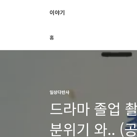
이야기
홈
일상다반사
드라마 졸업 촬
분위기 와.. 