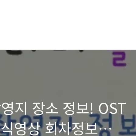
영지 장소 정보! OST
(공식영상 회차정보