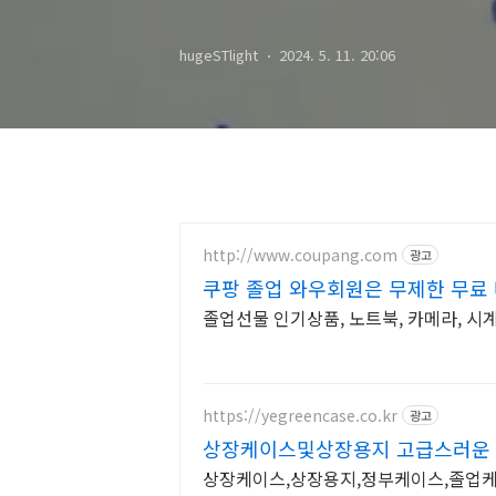
타임라인 등장
hugeSTlight
2024. 5. 11. 20:06
http://www.coupang.com
광고
쿠팡 졸업 와우회원은 무제한 무료
졸업선물 인기상품, 노트북, 카메라, 시
https://yegreencase.co.kr
광고
상장케이스및상장용지 고급스러운 
인
상장케이스,상장용지,정부케이스,졸업케