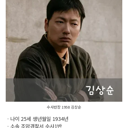
수사반장 1958 김상순
ㆍ나이 25세 생년월일 1934년
ㆍ소속 조암경찰서 수사1반