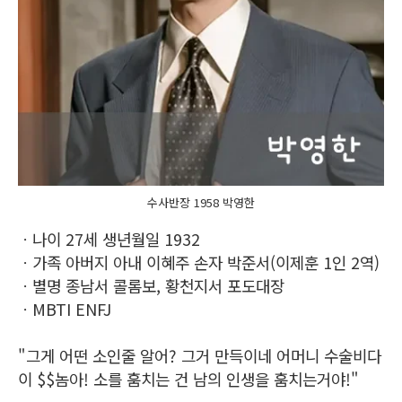
수사반장 1958 박영한
ㆍ나이 27세 생년월일 1932
ㆍ가족 아버지 아내 이혜주 손자 박준서(이제훈 1인 2역)
ㆍ별명 종남서 콜롬보, 황천지서 포도대장
ㆍMBTI ENFJ
"그게 어떤 소인줄 알어? 그거 만득이네 어머니 수술비다
이 $$놈아! 소를 훔치는 건 남의 인생을 훔치는거야!"