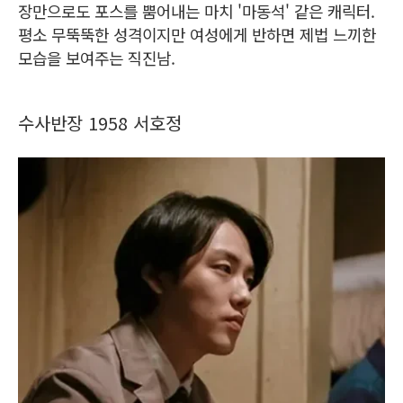
장만으로도 포스를 뿜어내는 마치 '마동석' 같은 캐릭터.
평소 무뚝뚝한 성격이지만 여성에게 반하면 제법 느끼한
모습을 보여주는 직진남.
수사반장 1958 서호정