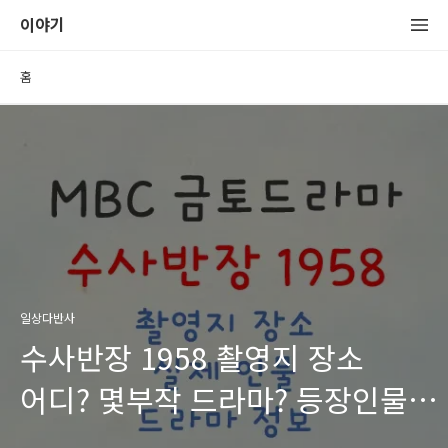
이야기
홈
일상다반사
수사반장 1958 촬영지 장소
어디? 몇부작 드라마? 등장인물
방송시간 OTT 다시보기 정보!