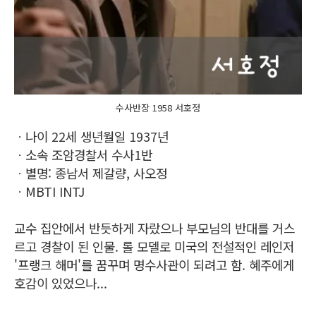
수사반장 1958 서호정
ㆍ나이 22세 생년월일 1937년
ㆍ소속 조암경찰서 수사1반
ㆍ별명: 종남서 제갈량, 사오정
ㆍMBTI INTJ
교수 집안에서 반듯하게 자랐으나 부모님의 반대를 거스
르고 경찰이 된 인물. 롤 모델로 미국의 전설적인 레인저
'프랭크 해머'를 꿈꾸며 명수사관이 되려고 함. 혜주에게
호감이 있었으나...