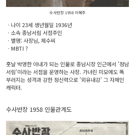
수사반장 1958 이혜주
ㆍ나이 23세 생년월일 1936년
ㆍ소속 종남서림 서점주인
ㆍ별명: 사장님, 제수씨
ㆍMBTI ?
훗날 박영한 아내가 되는 인물로 종남시장 인근에서 '정남
서림'이라는 서점을 운영하는 사장. 가녀린 미모에도 똑
부러지는 성격과 강한 정신력으로 '외유내강' 그 자체인
캐릭터.
수사반장 1958 인물관계도