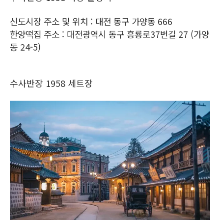
신도시장 주소 및 위치 : 대전 동구 가양동 666
한양떡집 주소 : 대전광역시 동구 흥룡로37번길 27 (가양
동 24-5)
수사반장 1958 세트장