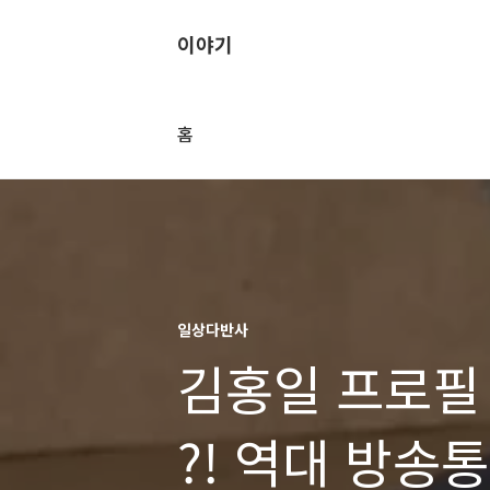
이야기
홈
일상다반사
김홍일 프로필 
?! 역대 방송