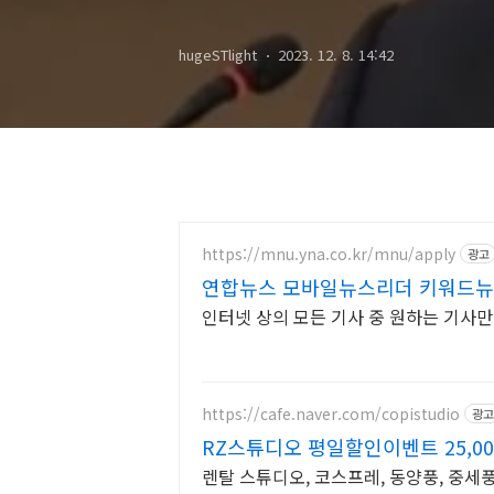
나이 가족 논란
hugeSTlight
2023. 12. 8. 14:42
https://mnu.yna.co.kr/mnu/apply
광고
연합뉴스 모바일뉴스리더 키워드
색
인터넷 상의 모든 기사 중 원하는 기사
https://cafe.naver.com/copistudio
광고
RZ스튜디오 평일할인이벤트 25,00
렌탈 스튜디오, 코스프레, 동양풍, 중세풍