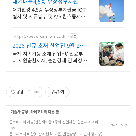
대기배출4,5종 무상정부지원
대기환경 4,5종 무상정부지원금 IOT
설치 및 서류업무 및 A/S 원스톱서비
스
https://www.samfair.co.kr
광고
2026 신규 소재 산업전 9월 2일
(수)~4일(금)
국제 지속가능 소재 산업전/ 원료부
터 자원순환까지, 순환경제 전 과정
한눈에
공감
구독하기
'
기술사 공부
' 카테고리의 다른 글
콘크리트의 시공(산업재해율 1등의 건설사업, 현실과의 괴리)
2023.02.19
(0)
콘크리트의 배합(배합의 원칙, 기준, 발전방향 + 기본의 중요성)