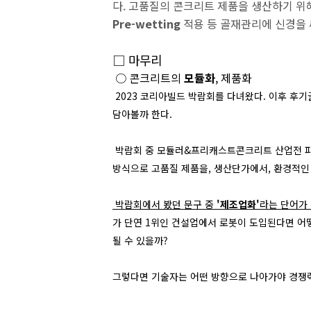
다. 고품질의 콘크리트 제품을 생산하기 위
Pre-wetting
적용 등 골재관리에 신경을 
□
마무리
○ 콘크리트의
모듈화
, 제품화
2023 코리아빌드 박람회를 다녀왔다. 이후 후
담아볼까 한다.
박람회 중 모듈러&프리캐스트콘크리트 산업전 파트
방식으로 고품질 제품을, 생산단가에서, 환경적인
박람회에서 봤던 문구 중
'제조업화'
라는 단어가
가 단연 1위인 건설업에서 로봇이 도입된다면 어떻
될 수 있을까?
그렇다면 기술자는 어떤 방향으로 나아가야 경쟁력