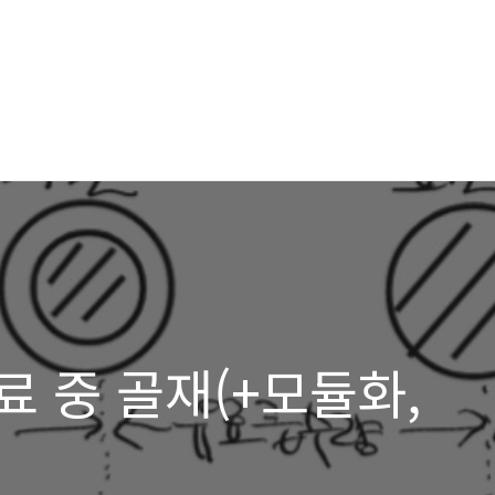
 중 골재(+모듈화,