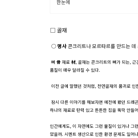
한눈에
□
골재
○
명사
콘크리트나 모르타르를 만드는 데 
뼈
骨
재료
材
, 골재는 콘크리트의 뼈가 되는, 
품질이 매우 달라질 수 있다.
이전 글에 말했던 것처럼, 천연골재의 품귀로 인한
잠시 다른 이야기를 해보자면 예전에 봤던 드래
하나의 재료로 탄력 있고 튼튼한 집을 뚝딱 만들어
인간에게도, 이 자연에도 그런 물질이 있거나 그
았을까.
시멘트 생산으로 인한 환경 문제도 일어나지