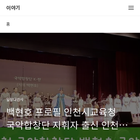
이야기
홈
일상다반사
백현호 프로필 인천시교육청
국악합창단 지휘자 출신 인천
국악인 (무형문화재 포토 수상