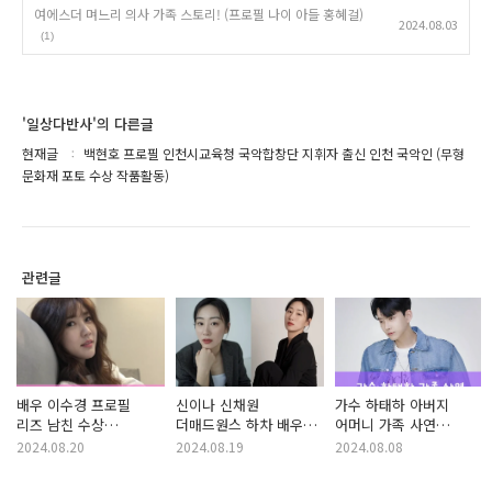
여에스더 며느리 의사 가족 스토리! (프로필 나이 아들 홍혜걸)
2024.08.03
(1)
'일상다반사'의 다른글
현재글
백현호 프로필 인천시교육청 국악합창단 지휘자 출신 인천 국악인 (무형
문화재 포토 수상 작품활동)
관련글
배우 이수경 프로필
신이나 신채원
가수 하태하 아버지
리즈 남친 수상
더매드원스 하차 배우
어머니 가족 사연
필모그래피 작품활동
프로필 인스타
(프로필 나이 최근영상
2024.08.20
2024.08.19
2024.08.08
나이
노래)