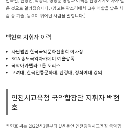
안숙선, 전정민, 박송희, 성창순 명창과 이낙훈 선생에게도 사사 받
은 것으로 알려졌습니다. (명고는 판소리에서 고수 역할을 맡은 사
람 중 기술, 능력이 뛰어난 사람을 말합니다.)
백현호 지휘자 이력
사단법인 한국국악문화진흥회 이사장
SGA 송도국악아카데미 예술감독
국악아카펠라그룹 토리스
고려대, 한국전통문화대, 한경대, 정화예대 강의
인천시교육청 국악합창단 지휘자 백현
호
백현호 씨는 2022년 3월부터 1년 동안 인천광역시교육청 국악합