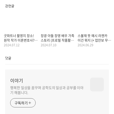
관련글
굿파트너 촬영지 장소!
장광 아들 장영 배우 가족
스불재 뜻 예시 라젠카
원작 작가 이혼변호사?
스토리 (프로필 작품활동
이건 뭐지 (+ 업안보 무슨
(드라마 등장인물 출연진
수상 필모그래피 딸 사위)
말?)
2024.07.12
2024.07.10
2024.06.29
줄거리 같은 타임라인)
댓글
이야기
행복한 일상을 꿈꾸며 공학도의 일상과 공부를 이야
기 해봅니다.
구독하기