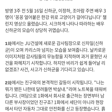
방영 3주 전 5월 16일 신하균, 이정하, 조아람 주연 배우 3
명이 '꽁꽁 얼어붙은 한강 위로 고양이가 걸어다닙니다' 챌
린지 영상으 올렸습니다. 시크하게 나타나 따라하는 배우
신하균의 모습이 상당히 귀엽습니다.
에서는 JU건설에 새로운 감사팀장으로 신차일(신하
1화
균)이 오며 카리스마 넘치는 모습을 보여줍니다. 날카로운
이미지처럼 감사팀들의 무능함을 지적하며 과거 묻혔던 사
건을 파헤치기 시작합니다. 하지만 비리가 쉽게 들어날 리
없겠죠? 사건, 사고가 신하균을 기다리고 있습니다.
에서는 진구와의 본격적인 갈등이 시작됩니다. "나는
2화
뭐가 됐든 나한테 달려들면 박살내."라며 노트북을 태워버
립니다. (여담으로 1화에서 회사로 출근하는 장면부터 남
다른 부사장이었던 진구죠? 1화에서 세단이 아니라 현장
에서 타던 자동차 그대로 안전화를 신고 등장했습니다. 흙