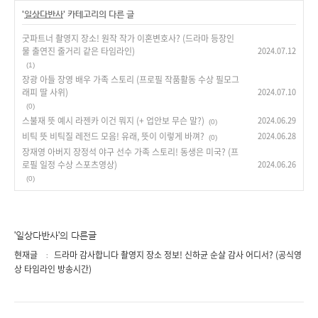
'
일상다반사
' 카테고리의 다른 글
굿파트너 촬영지 장소! 원작 작가 이혼변호사? (드라마 등장인
물 출연진 줄거리 같은 타임라인)
2024.07.12
(1)
장광 아들 장영 배우 가족 스토리 (프로필 작품활동 수상 필모그
래피 딸 사위)
2024.07.10
(0)
스불재 뜻 예시 라젠카 이건 뭐지 (+ 업안보 무슨 말?)
2024.06.29
(0)
비틱 뜻 비틱질 레전드 모음! 유래, 뜻이 이렇게 바껴?
2024.06.28
(0)
장재영 아버지 장정석 야구 선수 가족 스토리! 동생은 미국? (프
로필 일정 수상 스포츠영상)
2024.06.26
(0)
'일상다반사'의 다른글
현재글
드라마 감사합니다 촬영지 장소 정보! 신하균 순살 감사 어디서? (공식영
상 타임라인 방송시간)