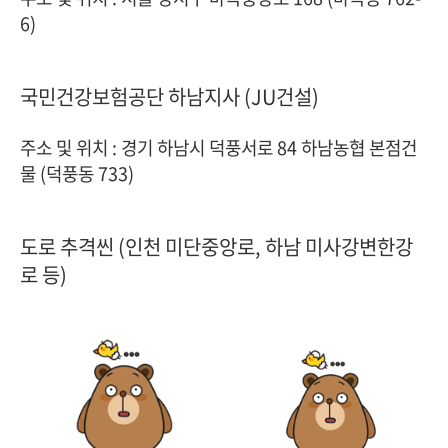
6)
국민건강보험공단 하남지사 (JU건설)
주소 및 위치 : 경기 하남시 덕풍서로 84 하남농협 본점건
물 (덕풍동 733)
도로 추격씬 (인천 미단중앙로, 하남 미사강변한강
로 등)