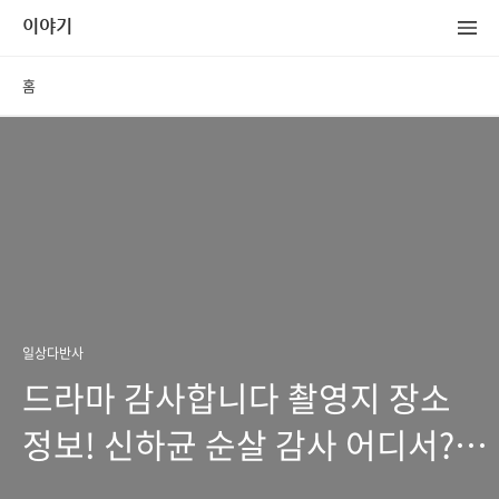
이야기
홈
일상다반사
드라마 감사합니다 촬영지 장소
정보! 신하균 순살 감사 어디서?
(공식영상 타임라인 방송시간)