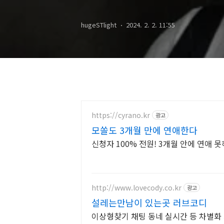
수상
hugeSTlight
2024. 2. 2. 11:55
https://cyrano.kr
광고
모쏠도 3개월 만에 연애한다
신청자 100% 전원! 3개월 안에 연애 못
http://www.lovecody.co.kr
광고
설레는만남이 있는곳 러브코디
이상형찾기 채팅 동네 실시간 등 차별화