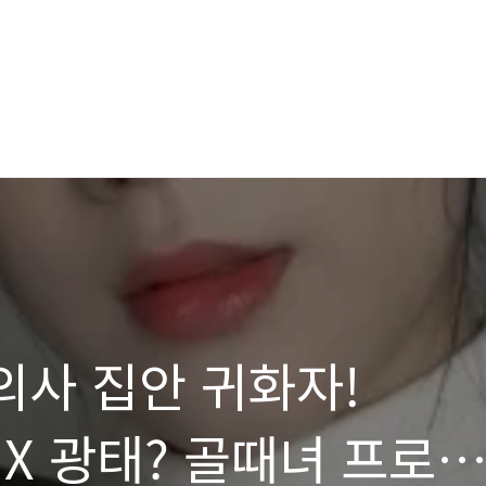
의사 집안 귀화자!
X 광태? 골때녀 프로필