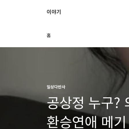
이야기
홈
일상다반사
공상정 누구? 
환승연애 메기 