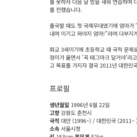
를 못하자 다음 날 밤을 새워 연습하며 
를 전했습니다.
출국할 때도 첫 국제무대였기에 엄마가 "
내며 이기고 와야지 엄마!"라며 다부지
화교 3세이기에 초등학교 때 국적 문제로
정이가 울면서 '꼭 태그마크 달거야'라
고 목표를 가지자 결국 2011년 대한
프로필
생년월일
1996년 6월 22일
고향
강원도 춘천시
국적
대만 (1996~) / 대한민국 (2011~
소속
서울시청
키
163cm
몸무게
52kg