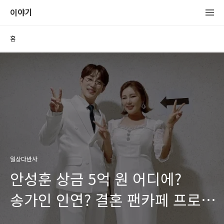
이야기
홈
일상다반사
안성훈 상금 5억 원 어디에?
송가인 인연? 결혼 팬카페 프로필
행사비 최근영상