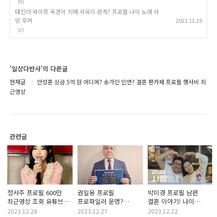
(0)
태진아 와이프 옥경이 치매 사유리 관계? 프로필 나이 노래 사
망 루머
2023.12.19
(2)
'일상다반사'의 다른글
현재글
안성훈 상금 5억 원 어디에? 송가인 인연? 결혼 팬카페 프로필 행사비 최
근영상
관련글
정서주 프로필 600만
권일용 프로필
박미경 프로필 남편
최근영상 조회 유튜브
프로파일러 운명?
결혼 이야기! 나이
가수? 나이 노래 팬카페
표창원 교수 같은
최근영상 노래 수상
2023.12.28
2023.12.27
2023.12.22