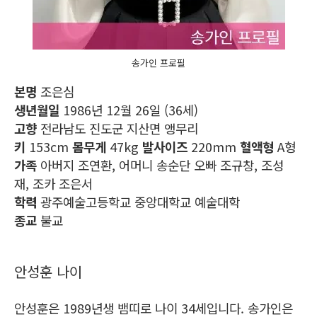
송가인 프로필
본명
조은심
생년월일
1986년 12월 26일 (36세)
고향
전라남도 진도군 지산면 앵무리
키
153cm
몸무게
47kg
발사이즈
220mm
혈액형
A형
가족
아버지 조연환, 어머니 송순단 오빠 조규창, 조성
재, 조카 조은서
학력
광주예술고등학교 중앙대학교 예술대학
종교
불교
안성훈 나이
안성훈은 1989년생 뱀띠로 나이 34세입니다. 송가인은