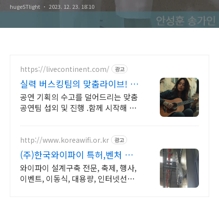
hugeSTlight
2023. 12. 23. 18:10
https://livecontinent.com/
광고
실력 버스킹팀의 맞춤라이브! 버
스킹TV의 새 이름
공연 기획의 수고를 덜어드리는 맞춤
공연팀 섭외 및 진행 .함께 시작해 보
세요. 12년간 100개의 지자체 200개
기업과의 협업!
http://www.koreawifi.or.kr
광고
(주)한국와이파이 특허,벤처 빠
른상담 가능
와이파이 설계구축 전문, 축제, 행사,
이벤트, 이동식, 대용량, 인터넷선로
작업 어디서나 끊김없이! 와이파이특
허 보유, 다양한 시공경험을 가진 전
문성있는 기업