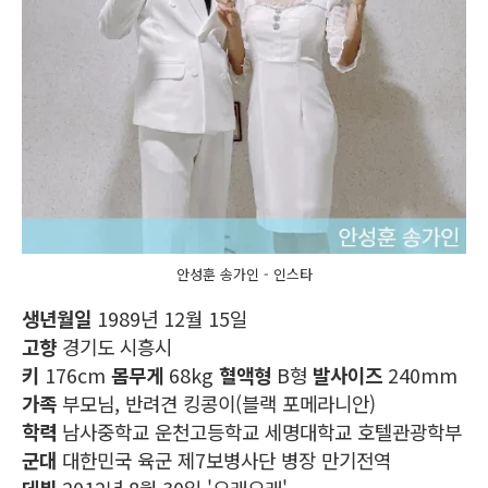
안성훈 송가인 - 인스타
생년월일
1989년 12월 15일
고향
경기도 시흥시
키
176cm
몸무게
68kg
혈액형
B형
발사이즈
240mm
가족
부모님, 반려견 킹콩이(블랙 포메라니안)
학력
남사중학교 운천고등학교 세명대학교 호텔관광학부
군대
대한민국 육군 제7보병사단 병장 만기전역
데뷔
2012년 8월 30일 '오래오래'